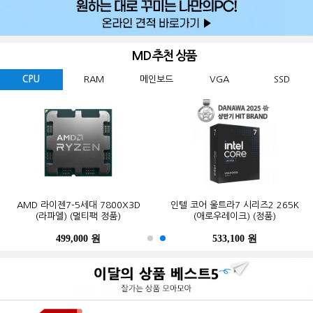
MD 추천 상품
CPU
RAM
메인보드
VGA
SSD
GIGABYTE 지포스 RTX 5060
ESSENCORE KLEVV DDR5-5600
AMD 라이젠7-5세대 7800X3D
Western Digital WD BLACK
ASUS TUF Gaming B850-PLUS WIFI
MSI 지포스 RTX 5070 게이밍 트리오
마이크론 Crucial DDR5-5600 CL46
인텔 코어 울트라7 시리즈2 265K
GIGABYTE B650M K 피씨디렉트
삼성전자 990 PRO M.2 NVMe (2TB)
WINDFORCE MAX OC D7 8GB
SN850X M.2 NVMe (2TB)
CL46 파인인포 (16GB)
(라파엘) (멀티팩 정품)
OC D7 12GB 트라이프로져4
PRO 대원씨티에스 (16GB)
(애로우레이크) (정품)
STCOM(조립용)
피씨디렉트
499,000 원
341,000 원
123,000 원
664,000 원
550,000 원
1,299,000 원
1,027,000 원
533,100 원
387,000 원
339,000 원