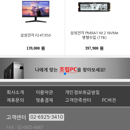
삼성전자 PM9A1 M.2 NVMe
삼성전자 F24T350
병행수입 (1TB)
139,000 원
397,900 원
회사소개
이용약관
개인정보취급방침
제휴문의
맞춤결제
고객만족센터
PC버전
고객센터
02-6925-3410
FAX : 02-6925-4667