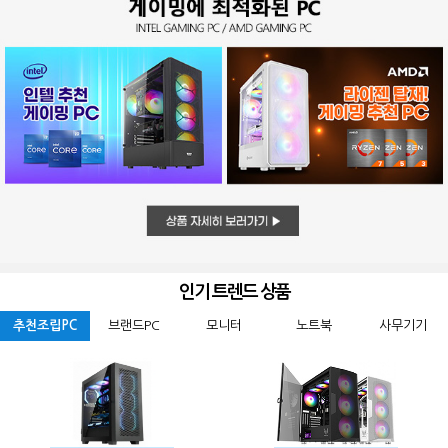
인기 트렌드 상품
추천조립PC
브랜드PC
모니터
노트북
사무기기