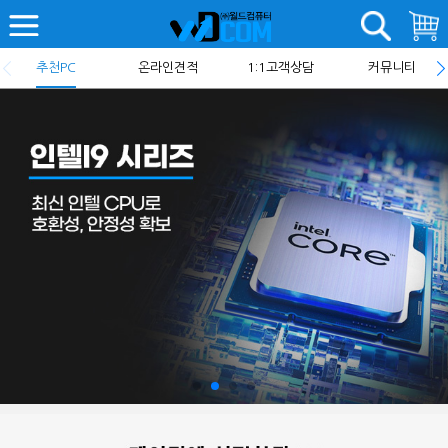
추천PC
온라인견적
1:1고객상담
커뮤니티