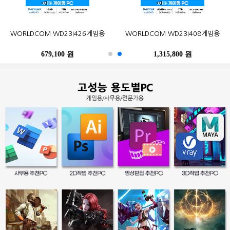
오존컴퍼니 마이크로박스 ALU C6L
오존컴퍼니 마이크로박스 Industrial
포유디지탈 iMUZ 컨버터 탭 14 PRO
MSI G27CQ4 E2 게이밍 170
한성컴퓨터 TFG32Q07P IPS QHD
삼성전자 2017 노트북9 Always
WORLDCOM WD23I426게임용
삼성전자 SL-C513W (기본토너)
Epson 정품 무한 L6290 (무한잉크)
WORLDCOM WD23I408게임용
N100 Win10Pro (4GB, M.2
N10C6L2M Fanless Wi-Fi 6E Win11
(스탠드 포함, SSD 256GB)
WQHD HDR 무결점
NT900X3N-K517S (기본)
리얼 75
120GB)
M.2 (4GB, M.2 256GB)
679,100 원
402,900 원
249,000 원
490,500 원
259,000 원
1,315,800 원
486,200 원
247,500 원
396,000 원
39,300 원