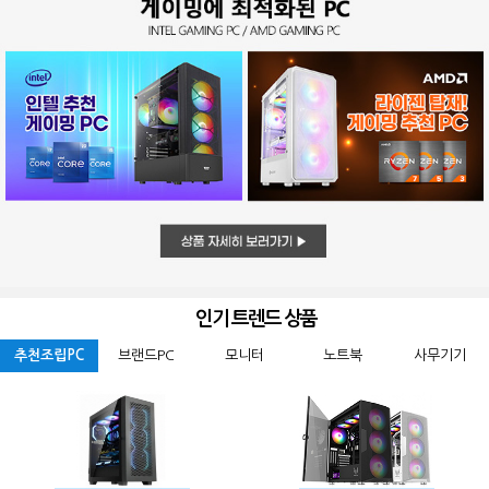
인기 트렌드 상품
추천조립PC
브랜드PC
모니터
노트북
사무기기