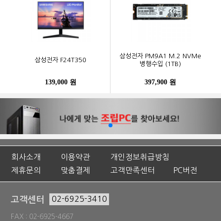
삼성전자 PM9A1 M.2 NVMe
삼성전자 F24T350
병행수입 (1TB)
139,000 원
397,900 원
회사소개
이용약관
개인정보취급방침
제휴문의
맞춤결제
고객만족센터
PC버전
고객센터
02-6925-3410
FAX : 02-6925-4667