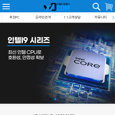
추천PC
온라인견적
1:1고객상담
커뮤니티