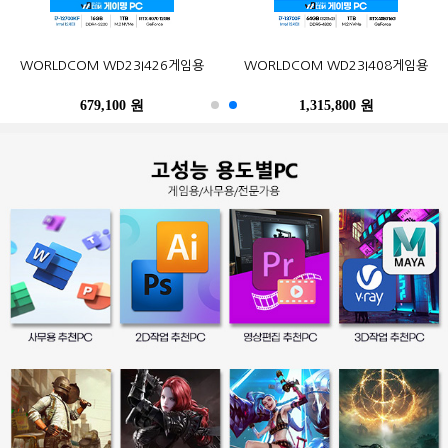
오존컴퍼니 마이크로박스 ALU C6L
오존컴퍼니 마이크로박스 Industrial
포유디지탈 iMUZ 컨버터 탭 14 PRO
MSI G27CQ4 E2 게이밍 170
한성컴퓨터 TFG32Q07P IPS QHD
삼성전자 2017 노트북9 Always
WORLDCOM WD23I426게임용
삼성전자 SL-C513W (기본토너)
Epson 정품 무한 L6290 (무한잉크)
WORLDCOM WD23I408게임용
N100 Win10Pro (4GB, M.2
N10C6L2M Fanless Wi-Fi 6E Win11
(스탠드 포함, SSD 256GB)
WQHD HDR 무결점
NT900X3N-K517S (기본)
리얼 75
120GB)
M.2 (4GB, M.2 256GB)
679,100 원
402,900 원
249,000 원
490,500 원
259,000 원
1,315,800 원
486,200 원
247,500 원
396,000 원
39,300 원