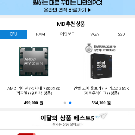
MD 추천 상품
CPU
RAM
메인보드
VGA
SSD
GIGABYTE 지포스 RTX 5060
ESSENCORE KLEVV DDR5-5600
AMD 라이젠7-5세대 7800X3D
Western Digital WD BLACK
ASUS TUF Gaming B850-PLUS WIFI
MSI 지포스 RTX 5070 게이밍 트리오
마이크론 Crucial DDR5-5600 CL46
인텔 코어 울트라7 시리즈2 265K
GIGABYTE B650M K 피씨디렉트
삼성전자 990 PRO M.2 NVMe (2TB)
WINDFORCE MAX OC D7 8GB
SN850X M.2 NVMe (2TB)
CL46 파인인포 (16GB)
(라파엘) (멀티팩 정품)
OC D7 12GB 트라이프로져4
PRO 대원씨티에스 (16GB)
(애로우레이크) (정품)
STCOM(조립용)
피씨디렉트
499,000 원
341,000 원
123,000 원
632,200 원
550,000 원
1,299,000 원
1,027,000 원
534,100 원
387,000 원
339,000 원