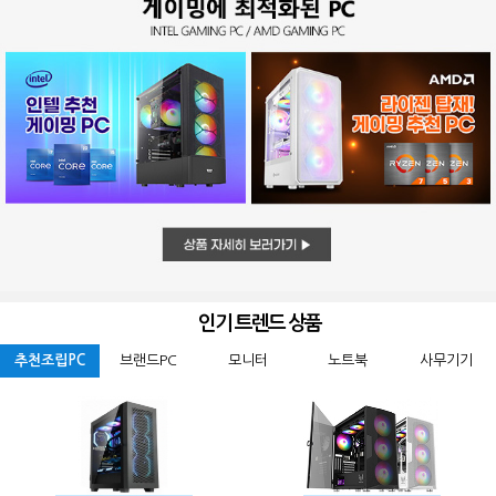
인기 트렌드 상품
추천조립PC
브랜드PC
모니터
노트북
사무기기