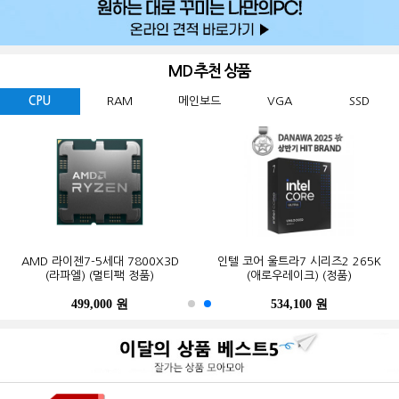
MD 추천 상품
CPU
RAM
메인보드
VGA
SSD
GIGABYTE 지포스 RTX 5060
ESSENCORE KLEVV DDR5-5600
AMD 라이젠7-5세대 7800X3D
Western Digital WD BLACK
ASUS TUF Gaming B850-PLUS WIFI
MSI 지포스 RTX 5070 게이밍 트리오
마이크론 Crucial DDR5-5600 CL46
인텔 코어 울트라7 시리즈2 265K
GIGABYTE B650M K 피씨디렉트
삼성전자 990 PRO M.2 NVMe (2TB)
WINDFORCE MAX OC D7 8GB
SN850X M.2 NVMe (2TB)
CL46 파인인포 (16GB)
(라파엘) (멀티팩 정품)
OC D7 12GB 트라이프로져4
PRO 대원씨티에스 (16GB)
(애로우레이크) (정품)
STCOM(조립용)
피씨디렉트
499,000 원
341,000 원
123,000 원
632,200 원
550,000 원
1,299,000 원
1,027,000 원
534,100 원
387,000 원
339,000 원