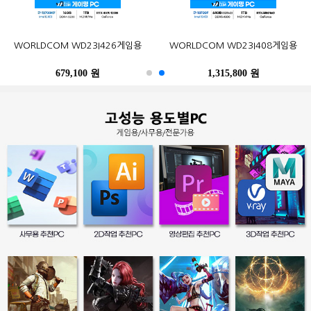
오존컴퍼니 마이크로박스 ALU C6L
오존컴퍼니 마이크로박스 Industrial
포유디지탈 iMUZ 컨버터 탭 14 PRO
MSI G27CQ4 E2 게이밍 170
한성컴퓨터 TFG32Q07P IPS QHD
삼성전자 2017 노트북9 Always
WORLDCOM WD23I426게임용
삼성전자 SL-C513W (기본토너)
Epson 정품 무한 L6290 (무한잉크)
WORLDCOM WD23I408게임용
N100 Win10Pro (4GB, M.2
N10C6L2M Fanless Wi-Fi 6E Win11
(스탠드 포함, SSD 256GB)
WQHD HDR 무결점
NT900X3N-K517S (기본)
리얼 75
120GB)
M.2 (4GB, M.2 256GB)
679,100 원
402,900 원
249,000 원
490,500 원
259,000 원
1,315,800 원
486,200 원
247,500 원
396,000 원
39,300 원