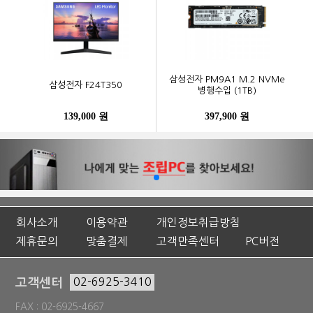
삼성전자 PM9A1 M.2 NVMe
삼성전자 F24T350
병행수입 (1TB)
139,000 원
397,900 원
회사소개
이용약관
개인정보취급방침
제휴문의
맞춤결제
고객만족센터
PC버전
고객센터
02-6925-3410
FAX : 02-6925-4667