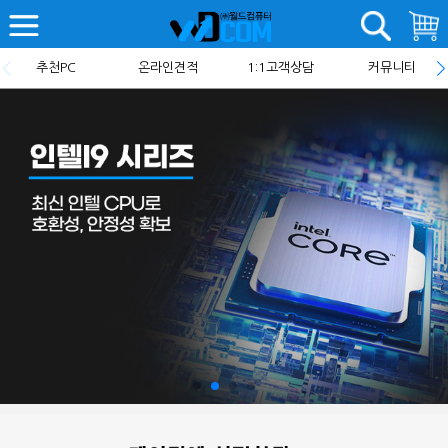
추천PC
온라인견적
1:1고객상담
커뮤니티