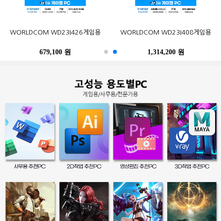
오존컴퍼니 마이크로박스 ALU C6L
오존컴퍼니 마이크로박스 Industrial
포유디지탈 iMUZ 컨버터 탭 14 PRO
MSI G27CQ4 E2 게이밍 170
한성컴퓨터 TFG32Q07P IPS QHD
삼성전자 2017 노트북9 Always
WORLDCOM WD23I426게임용
삼성전자 SL-C513W (기본토너)
Epson 정품 무한 L6290 (무한잉크)
WORLDCOM WD23I408게임용
N100 Win10Pro (4GB, M.2
N10C6L2M Fanless Wi-Fi 6E Win11
(스탠드 포함, SSD 256GB)
WQHD HDR 무결점
NT900X3N-K517S (기본)
리얼 75
120GB)
M.2 (4GB, M.2 256GB)
679,100 원
402,900 원
249,000 원
490,500 원
259,000 원
1,314,200 원
486,200 원
247,500 원
396,000 원
39,300 원