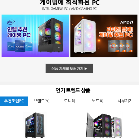
인기 트렌드 상품
추천조립PC
브랜드PC
모니터
노트북
사무기기