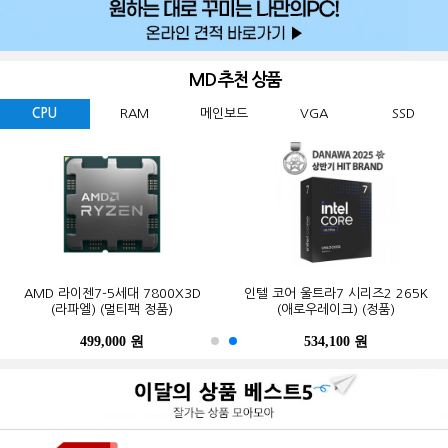
MD 추천 상품
CPU
RAM
메인보드
VGA
SSD
GIGABYTE 지포스 RTX 5060
ESSENCORE KLEVV DDR5-5600
AMD 라이젠7-5세대 7800X3D
Western Digital WD BLACK
ASUS TUF Gaming B850-PLUS WIFI
MSI 지포스 RTX 5070 게이밍 트리오
마이크론 Crucial DDR5-5600 CL46
인텔 코어 울트라7 시리즈2 265K
GIGABYTE B650M K 피씨디렉트
삼성전자 990 PRO M.2 NVMe (2TB)
WINDFORCE MAX OC D7 8GB
SN850X M.2 NVMe (2TB)
CL46 파인인포 (16GB)
(라파엘) (멀티팩 정품)
OC D7 12GB 트라이프로져4
PRO 대원씨티에스 (16GB)
(애로우레이크) (정품)
STCOM(조립용)
피씨디렉트
499,000 원
341,000 원
123,000 원
632,200 원
550,000 원
1,299,000 원
1,027,000 원
534,100 원
387,000 원
339,000 원