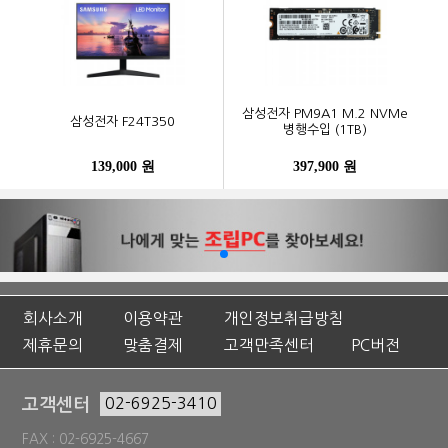
삼성전자 PM9A1 M.2 NVMe
삼성전자 F24T350
병행수입 (1TB)
139,000 원
397,900 원
회사소개
이용약관
개인정보취급방침
제휴문의
맞춤결제
고객만족센터
PC버전
고객센터
02-6925-3410
FAX : 02-6925-4667