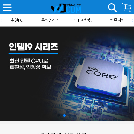
추천PC
온라인견적
1:1고객상담
커뮤니티