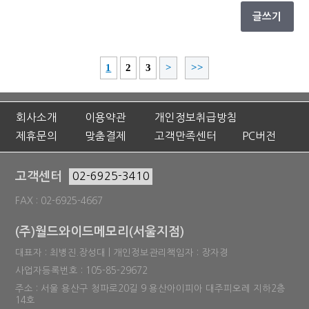
글쓰기
1
2
3
>
>>
회사소개
이용약관
개인정보취급방침
제휴문의
맞춤결제
고객만족센터
PC버전
고객센터
02-6925-3410
FAX : 02-6925-4667
(주)월드와이드메모리(서울지점)
대표자 : 최병진.장성대 | 개인정보관리책임자 : 장자경
사업자등록번호 : 105-85-29672
주소 : 서울 용산구 청파로20길 9 용산아이피아 대주피오레 지하2층
14호