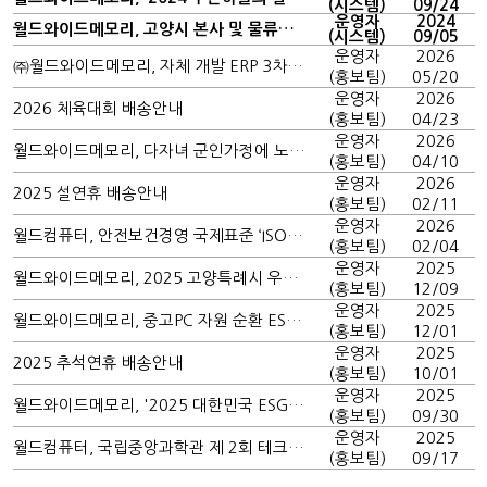
(시스템)
09/24
운영자
2024
월드와이드메모리, 고양시 본사 및 물류센터 일산 장항동으로 통합 이전
(시스템)
09/05
운영자
2026
㈜월드와이드메모리, 자체 개발 ERP 3차 고도화…ITAD부터 AI 자산관리까지 통합
(홍보팀)
05/20
운영자
2026
2026 체육대회 배송안내
(홍보팀)
04/23
운영자
2026
월드와이드메모리, 다자녀 군인가정에 노트북 전달
(홍보팀)
04/10
운영자
2026
2025 설연휴 배송안내
(홍보팀)
02/11
운영자
2026
월드컴퓨터, 안전보건경영 국제표준 ‘ISO 45001’ 인증 획득
(홍보팀)
02/04
운영자
2025
월드와이드메모리, 2025 고양특례시 우수 중소기업 선정
(홍보팀)
12/09
운영자
2025
월드와이드메모리, 중고PC 자원 순환 ESG 경영 선도
(홍보팀)
12/01
운영자
2025
2025 추석연휴 배송안내
(홍보팀)
10/01
운영자
2025
월드와이드메모리, '2025 대한민국 ESG 친환경대전' 참가
(홍보팀)
09/30
운영자
2025
월드컴퓨터, 국립중앙과학관 제 2회 테크콘E AI해커톤 성료 대상팀에게 노트북 전달
(홍보팀)
09/17