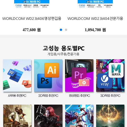
ASRock DeskMini X300 5600G
GIGABYTE BRIX Pro GB-BSRE-
삼성전자 잉크젯 플러스S 정품 무한
삼성전자 2019 노트북9 Always
포유디지탈 iMUZ 컨버터 탭 14 PRO
WORLDCOM WD23I406영상편집용
삼성전자 오디세이 G5 C32G54T
WORLDCOM WD23I404전문가용
Epson 정품 무한 L3256 (무한잉크)
LG전자 울트라기어 24GN600
120W nonVESA M.2 대원씨티에스
1605 M2 피씨디렉트 (4GB, M2
NT930XBE-K58 (기본)
SL-T1670 (무한잉크)
(SSD 256GB)
(8GB, M.2 256GB)
120GB)
1,580,500 원
477,600 원
588,600 원
369,000 원
179,000 원
1,094,700 원
522,500 원
218,000 원
469,800 원
273,800 원