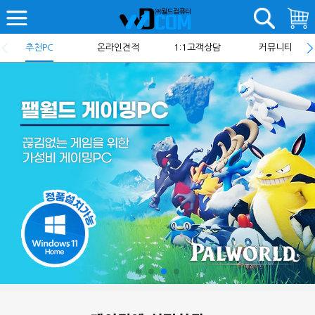
추천PC
온라인견적
1:1고객상담
커뮤니티