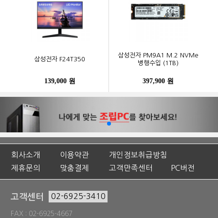
삼성전자 PM9A1 M.2 NVMe
삼성전자 F24T350
병행수입 (1TB)
139,000 원
397,900 원
회사소개
이용약관
개인정보취급방침
제휴문의
맞춤결제
고객만족센터
PC버전
고객센터
02-6925-3410
FAX : 02-6925-4667