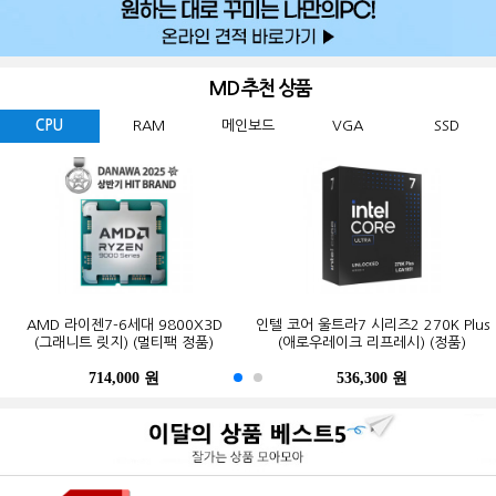
MD 추천 상품
CPU
RAM
메인보드
VGA
SSD
GIGABYTE 지포스 RTX 5060
마이크론 Crucial DDR5-5600 CL46
삼성전자 990 EVO Plus M.2 NVMe
PALIT 지포스 RTX 5060 DUAL OC
AMD 라이젠7-6세대 9800X3D
인텔 코어 울트라7 시리즈2 270K Plus
마이크론 Crucial DDR5-5600 CL46
삼성전자 990 EVO Plus M.2 NVMe
MSI MAG B850M 박격포 WIFI
GIGABYTE B650M K 제이씨현
WINDFORCE MAX OC D7 8GB
(그래니트 릿지) (멀티팩 정품)
대원씨티에스 (8GB)
D7 8GB 이엠텍
(1TB)
(애로우레이크 리프레시) (정품)
대원씨티에스 (16GB)
(2TB)
제이씨현
714,000 원
169,200 원
269,000 원
656,000 원
447,000 원
536,300 원
365,200 원
123,000 원
679,000 원
941,000 원