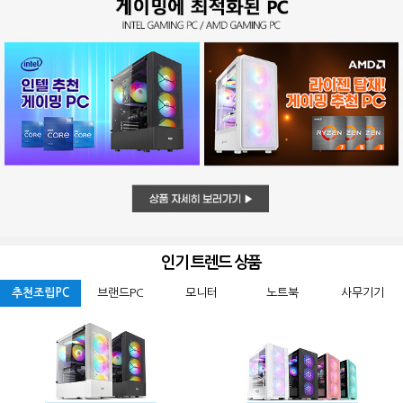
인기 트렌드 상품
추천조립PC
브랜드PC
모니터
노트북
사무기기