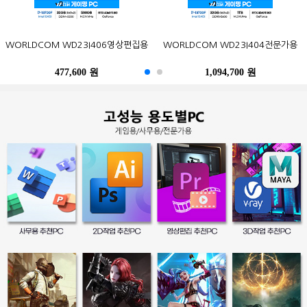
ASRock DeskMini X300 5600G
GIGABYTE BRIX Pro GB-BSRE-
삼성전자 잉크젯 플러스S 정품 무한
삼성전자 2019 노트북9 Always
포유디지탈 iMUZ 컨버터 탭 14 PRO
WORLDCOM WD23I406영상편집용
삼성전자 오디세이 G5 C32G54T
WORLDCOM WD23I404전문가용
Epson 정품 무한 L3256 (무한잉크)
LG전자 울트라기어 24GN600
120W nonVESA M.2 대원씨티에스
1605 M2 피씨디렉트 (4GB, M2
NT930XBE-K58 (기본)
SL-T1670 (무한잉크)
(SSD 256GB)
(8GB, M.2 256GB)
120GB)
1,580,500 원
477,600 원
588,600 원
369,000 원
179,000 원
1,094,700 원
522,500 원
218,000 원
469,800 원
273,800 원