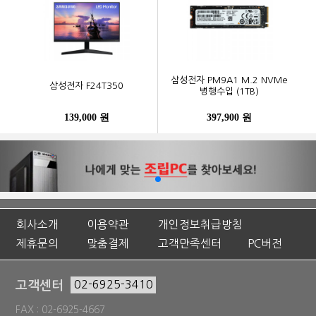
삼성전자 PM9A1 M.2 NVMe
삼성전자 F24T350
병행수입 (1TB)
139,000 원
397,900 원
회사소개
이용약관
개인정보취급방침
제휴문의
맞춤결제
고객만족센터
PC버전
고객센터
02-6925-3410
FAX : 02-6925-4667