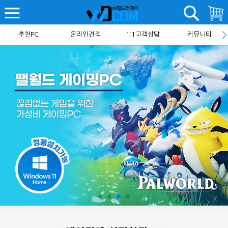
추천PC
온라인견적
1:1고객상담
커뮤니티