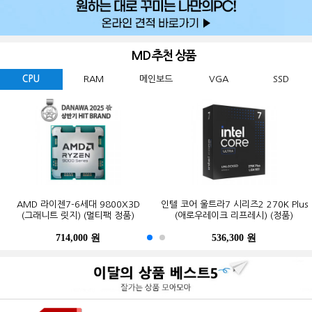
MD 추천 상품
CPU
RAM
메인보드
VGA
SSD
GIGABYTE 지포스 RTX 5060
마이크론 Crucial DDR5-5600 CL46
삼성전자 990 EVO Plus M.2 NVMe
PALIT 지포스 RTX 5060 DUAL OC
AMD 라이젠7-6세대 9800X3D
인텔 코어 울트라7 시리즈2 270K Plus
마이크론 Crucial DDR5-5600 CL46
삼성전자 990 EVO Plus M.2 NVMe
MSI MAG B850M 박격포 WIFI
GIGABYTE B650M K 제이씨현
WINDFORCE MAX OC D7 8GB
(그래니트 릿지) (멀티팩 정품)
대원씨티에스 (8GB)
D7 8GB 이엠텍
(1TB)
(애로우레이크 리프레시) (정품)
대원씨티에스 (16GB)
(2TB)
제이씨현
714,000 원
169,200 원
269,000 원
656,000 원
447,000 원
536,300 원
365,200 원
123,000 원
632,200 원
941,000 원