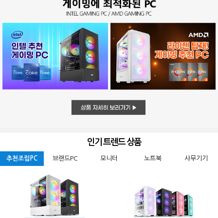
인기 트렌드 상품
추천조립PC
브랜드PC
모니터
노트북
사무기기