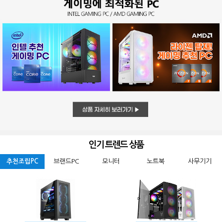
인기 트렌드 상품
추천조립PC
브랜드PC
모니터
노트북
사무기기