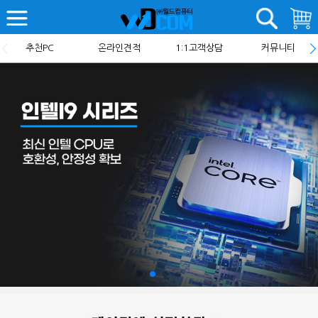
추천PC
온라인견적
1:1고객상담
커뮤니티