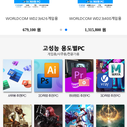
오존컴퍼니 마이크로박스 ALU C6L
오존컴퍼니 마이크로박스 Industrial
포유디지탈 iMUZ 컨버터 탭 14 PRO
MSI G27CQ4 E2 게이밍 170
한성컴퓨터 TFG32Q07P IPS QHD
삼성전자 2017 노트북9 Always
WORLDCOM WD23I426게임용
삼성전자 SL-C513W (기본토너)
Epson 정품 무한 L6290 (무한잉크)
WORLDCOM WD23I408게임용
N100 Win10Pro (4GB, M.2
N10C6L2M Fanless Wi-Fi 6E Win11
(스탠드 포함, SSD 256GB)
WQHD HDR 무결점
NT900X3N-K517S (기본)
리얼 75
120GB)
M.2 (4GB, M.2 256GB)
679,100 원
402,900 원
249,000 원
490,500 원
259,000 원
1,315,800 원
486,200 원
247,500 원
396,000 원
39,300 원