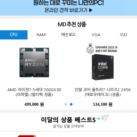
MD 추천 상품
CPU
RAM
메인보드
VGA
SSD
GIGABYTE 지포스 RTX 5060
ESSENCORE KLEVV DDR5-5600
AMD 라이젠7-5세대 7800X3D
Western Digital WD BLACK
ASUS TUF Gaming B850-PLUS WIFI
MSI 지포스 RTX 5070 게이밍 트리오
마이크론 Crucial DDR5-5600 CL46
인텔 코어 울트라7 시리즈2 265K
GIGABYTE B650M K 피씨디렉트
삼성전자 990 PRO M.2 NVMe (2TB)
WINDFORCE MAX OC D7 8GB
SN850X M.2 NVMe (2TB)
CL46 파인인포 (16GB)
(라파엘) (멀티팩 정품)
OC D7 12GB 트라이프로져4
PRO 대원씨티에스 (16GB)
(애로우레이크) (정품)
STCOM(조립용)
피씨디렉트
499,000 원
341,000 원
123,000 원
632,200 원
550,000 원
1,299,000 원
1,027,000 원
534,100 원
387,000 원
339,000 원