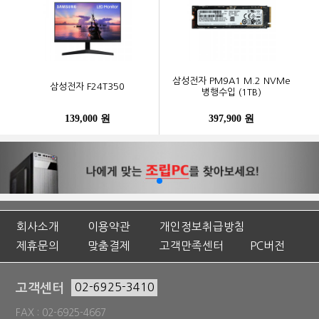
삼성전자 PM9A1 M.2 NVMe
삼성전자 F24T350
병행수입 (1TB)
139,000 원
397,900 원
회사소개
이용약관
개인정보취급방침
제휴문의
맞춤결제
고객만족센터
PC버전
고객센터
02-6925-3410
FAX : 02-6925-4667