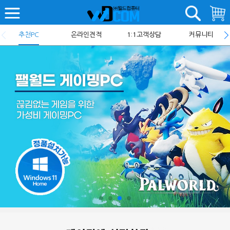
추천PC
온라인견적
1:1고객상담
커뮤니티