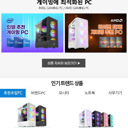
인기 트렌드 상품
추천조립PC
브랜드PC
모니터
노트북
사무기기