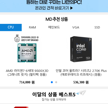
MD 추천 상품
CPU
RAM
메인보드
VGA
SSD
GIGABYTE 지포스 RTX 5060
마이크론 Crucial DDR5-5600 CL46
삼성전자 990 EVO Plus M.2 NVMe
PALIT 지포스 RTX 5060 DUAL OC
AMD 라이젠7-6세대 9800X3D
인텔 코어 울트라7 시리즈2 270K Plus
마이크론 Crucial DDR5-5600 CL46
삼성전자 990 EVO Plus M.2 NVMe
MSI MAG B850M 박격포 WIFI
GIGABYTE B650M K 제이씨현
WINDFORCE MAX OC D7 8GB
(그래니트 릿지) (멀티팩 정품)
대원씨티에스 (8GB)
D7 8GB 이엠텍
(1TB)
(애로우레이크 리프레시) (정품)
대원씨티에스 (16GB)
(2TB)
제이씨현
714,000 원
169,200 원
269,000 원
656,000 원
447,000 원
536,300 원
365,200 원
123,000 원
679,000 원
941,000 원