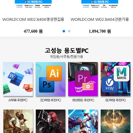
ASRock DeskMini X300 5600G
GIGABYTE BRIX Pro GB-BSRE-
삼성전자 잉크젯 플러스S 정품 무한
삼성전자 2019 노트북9 Always
포유디지탈 iMUZ 컨버터 탭 14 PRO
WORLDCOM WD23I406영상편집용
삼성전자 오디세이 G5 C32G54T
WORLDCOM WD23I404전문가용
Epson 정품 무한 L3256 (무한잉크)
LG전자 울트라기어 24GN600
120W nonVESA M.2 대원씨티에스
1605 M2 피씨디렉트 (4GB, M2
NT930XBE-K58 (기본)
SL-T1670 (무한잉크)
(SSD 256GB)
(8GB, M.2 256GB)
120GB)
1,580,500 원
477,600 원
588,600 원
369,000 원
179,000 원
1,094,700 원
522,500 원
218,000 원
469,800 원
273,800 원