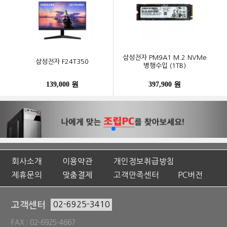
삼성전자 PM9A1 M.2 NVMe
삼성전자 F24T350
병행수입 (1TB)
139,000 원
397,900 원
회사소개
이용약관
개인정보취급방침
제휴문의
맞춤결제
고객만족센터
PC버전
고객센터
02-6925-3410
FAX : 02-6925-4667