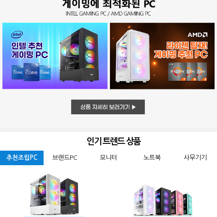
인기 트렌드 상품
추천조립PC
브랜드PC
모니터
노트북
사무기기