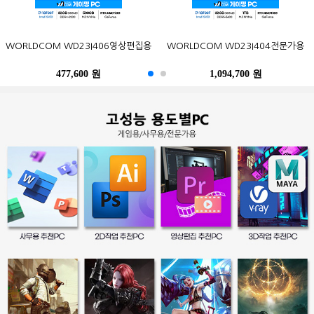
ASRock DeskMini X300 5600G
GIGABYTE BRIX Pro GB-BSRE-
삼성전자 잉크젯 플러스S 정품 무한
삼성전자 2019 노트북9 Always
포유디지탈 iMUZ 컨버터 탭 14 PRO
WORLDCOM WD23I406영상편집용
삼성전자 오디세이 G5 C32G54T
WORLDCOM WD23I404전문가용
Epson 정품 무한 L3256 (무한잉크)
LG전자 울트라기어 24GN600
120W nonVESA M.2 대원씨티에스
1605 M2 피씨디렉트 (4GB, M2
NT930XBE-K58 (기본)
SL-T1670 (무한잉크)
(SSD 256GB)
(8GB, M.2 256GB)
120GB)
1,580,500 원
477,600 원
588,600 원
369,000 원
179,000 원
1,094,700 원
522,500 원
218,000 원
469,800 원
273,800 원