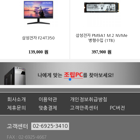
삼성전자 PM9A1 M.2 NVMe
삼성전자 F24T350
병행수입 (1TB)
139,000 원
397,900 원
회사소개
이용약관
개인정보취급방침
제휴문의
맞춤결제
고객만족센터
PC버전
고객센터
02-6925-3410
FAX : 02-6925-4667