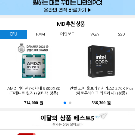
MD 추천 상품
CPU
RAM
메인보드
VGA
SSD
GIGABYTE 지포스 RTX 5060
마이크론 Crucial DDR5-5600 CL46
삼성전자 990 EVO Plus M.2 NVMe
PALIT 지포스 RTX 5060 DUAL OC
AMD 라이젠7-6세대 9800X3D
인텔 코어 울트라7 시리즈2 270K Plus
마이크론 Crucial DDR5-5600 CL46
삼성전자 990 EVO Plus M.2 NVMe
MSI MAG B850M 박격포 WIFI
GIGABYTE B650M K 제이씨현
WINDFORCE MAX OC D7 8GB
(그래니트 릿지) (멀티팩 정품)
대원씨티에스 (8GB)
D7 8GB 이엠텍
(1TB)
(애로우레이크 리프레시) (정품)
대원씨티에스 (16GB)
(2TB)
제이씨현
714,000 원
169,200 원
269,000 원
656,000 원
447,000 원
536,300 원
365,200 원
123,000 원
632,200 원
941,000 원