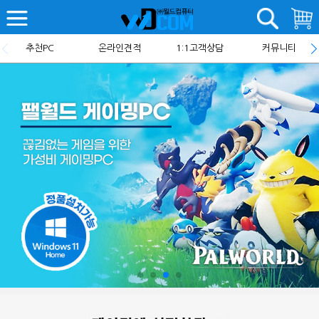
추천PC
온라인견적
1:1고객상담
커뮤니티