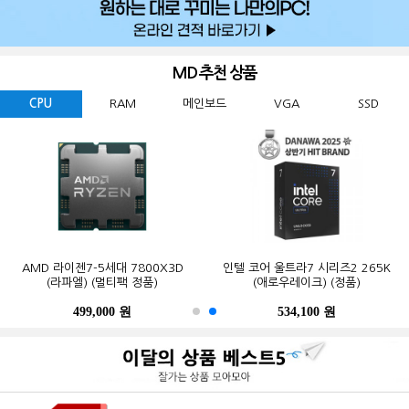
MD 추천 상품
CPU
RAM
메인보드
VGA
SSD
GIGABYTE 지포스 RTX 5060
ESSENCORE KLEVV DDR5-5600
AMD 라이젠7-5세대 7800X3D
Western Digital WD BLACK
ASUS TUF Gaming B850-PLUS WIFI
MSI 지포스 RTX 5070 게이밍 트리오
마이크론 Crucial DDR5-5600 CL46
인텔 코어 울트라7 시리즈2 265K
GIGABYTE B650M K 피씨디렉트
삼성전자 990 PRO M.2 NVMe (2TB)
WINDFORCE MAX OC D7 8GB
SN850X M.2 NVMe (2TB)
CL46 파인인포 (16GB)
(라파엘) (멀티팩 정품)
OC D7 12GB 트라이프로져4
PRO 대원씨티에스 (16GB)
(애로우레이크) (정품)
STCOM(조립용)
피씨디렉트
499,000 원
341,000 원
123,000 원
632,200 원
550,000 원
1,299,000 원
1,027,000 원
534,100 원
387,000 원
339,000 원