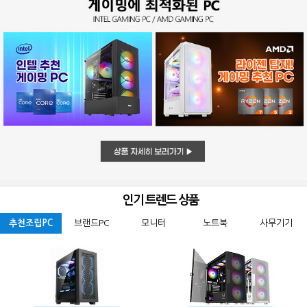
인기 트렌드 상품
추천조립PC
브랜드PC
모니터
노트북
사무기기