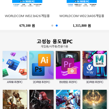
오존컴퍼니 마이크로박스 ALU C6L
오존컴퍼니 마이크로박스 Industrial
포유디지탈 iMUZ 컨버터 탭 14 PRO
MSI G27CQ4 E2 게이밍 170
한성컴퓨터 TFG32Q07P IPS QHD
삼성전자 2017 노트북9 Always
WORLDCOM WD23I426게임용
삼성전자 SL-C513W (기본토너)
Epson 정품 무한 L6290 (무한잉크)
WORLDCOM WD23I408게임용
N100 Win10Pro (4GB, M.2
N10C6L2M Fanless Wi-Fi 6E Win11
(스탠드 포함, SSD 256GB)
WQHD HDR 무결점
NT900X3N-K517S (기본)
리얼 75
120GB)
M.2 (4GB, M.2 256GB)
679,100 원
402,900 원
249,000 원
490,500 원
259,000 원
1,315,800 원
486,200 원
247,500 원
396,000 원
39,300 원