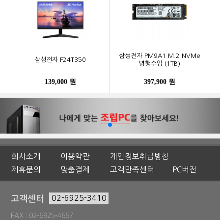
삼성전자 PM9A1 M.2 NVMe
삼성전자 F24T350
병행수입 (1TB)
139,000 원
397,900 원
회사소개
이용약관
개인정보취급방침
제휴문의
맞춤결제
고객만족센터
PC버전
고객센터
02-6925-3410
FAX : 02-6925-4667