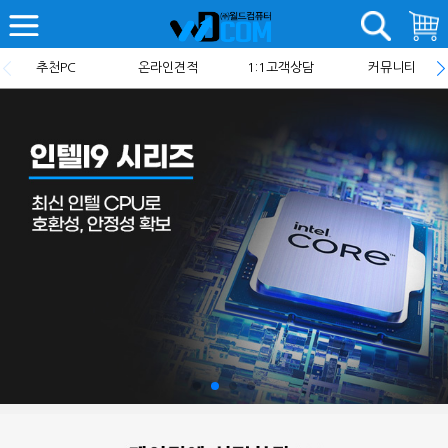
추천PC
온라인견적
1:1고객상담
커뮤니티