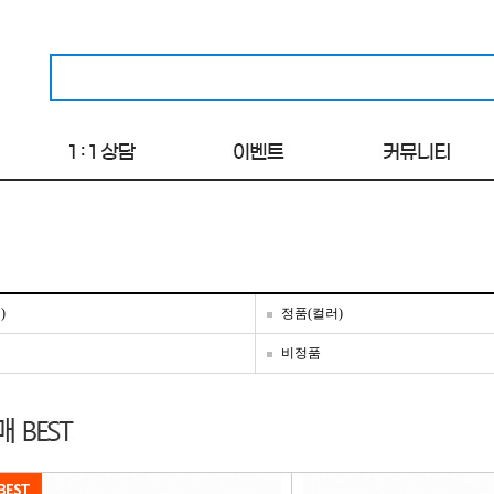
)
정품(컬러)
비정품