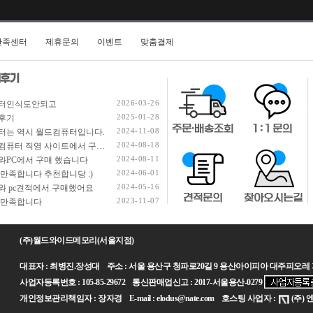
만족센터
제휴문의
이벤트
맞춤결제
2026-03-26
터인식도안되고
2025-01-28
후기
2024-11-08
터는 역시 월드컴퓨터입니다.
2024-08-18
월드컴퓨터 직영 사이트에서 구입했습니다.
2024-08-11
와PC에서 구매 했습니다
2024-06-01
 만족합니다 추천합니당 :)
2024-05-16
와 pc견적에서 구매했어요
2023-11-07
 만족합니다
(주)월드와이드메모리(서울지점)
대표자 : 최병진.장성대 주소 : 서울 용산구 청파로20길 9 용산아이피아 대주피오레 지하2층 14호 TE
사업자등록번호 : 105-85-29672 통신판매업신고 : 2017-서울용산-0279
개인정보관리책임자 : 장자경 E-mail : elodus@nate.com 호스팅 사업자 :
(주)