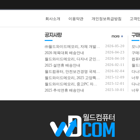
회사소개
이용약관
개인정보취급방침
고객
2026-05-20
㈜월드와이드메모리, 자체 개발 ERP 3차 고도화…ITAD부터 AI 자산관리까지 통합
모니
2026-04-23
2026 체육대회 배송안내
구매
2026-04-10
월드와이드메모리, 다자녀 군인가정에 노트북 전달
컴퓨
2026-02-11
2025 설연휴 배송안내
2026-02-04
월드컴퓨터, 안전보건경영 국제표준 ‘ISO 45001’ 인증 획득
다나
2025-12-09
월드와이드메모리, 2025 고양특례시 우수 중소기업 선정
너무
2025-12-01
월드와이드메모리, 중고PC 자원 순환 ESG 경영 선도
다나
2025-10-01
2025 추석연휴 배송안내
너무