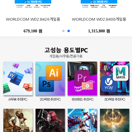
오존컴퍼니 마이크로박스 ALU C6L
오존컴퍼니 마이크로박스 Industrial
포유디지탈 iMUZ 컨버터 탭 14 PRO
MSI G27CQ4 E2 게이밍 170
한성컴퓨터 TFG32Q07P IPS QHD
삼성전자 2017 노트북9 Always
WORLDCOM WD23I426게임용
삼성전자 SL-C513W (기본토너)
Epson 정품 무한 L6290 (무한잉크)
WORLDCOM WD23I408게임용
N100 Win10Pro (4GB, M.2
N10C6L2M Fanless Wi-Fi 6E Win11
(스탠드 포함, SSD 256GB)
WQHD HDR 무결점
NT900X3N-K517S (기본)
리얼 75
120GB)
M.2 (4GB, M.2 256GB)
679,100 원
402,900 원
249,000 원
490,500 원
259,000 원
1,315,800 원
486,200 원
247,500 원
396,000 원
39,300 원