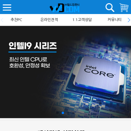
추천PC
온라인견적
1:1고객상담
커뮤니티