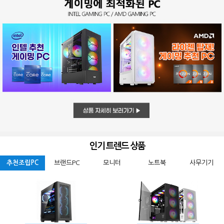
인기 트렌드 상품
추천조립PC
브랜드PC
모니터
노트북
사무기기