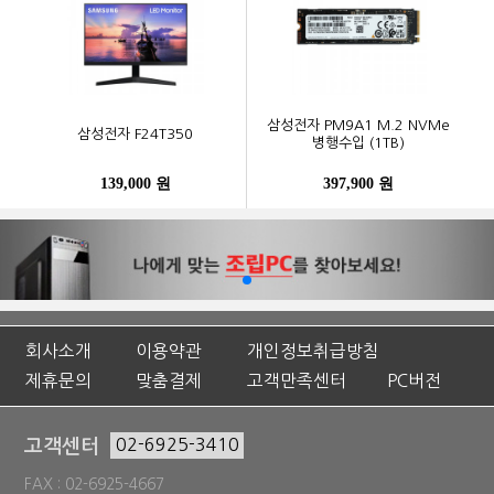
삼성전자 PM9A1 M.2 NVMe
삼성전자 F24T350
병행수입 (1TB)
139,000 원
397,900 원
회사소개
이용약관
개인정보취급방침
제휴문의
맞춤결제
고객만족센터
PC버전
고객센터
02-6925-3410
FAX : 02-6925-4667