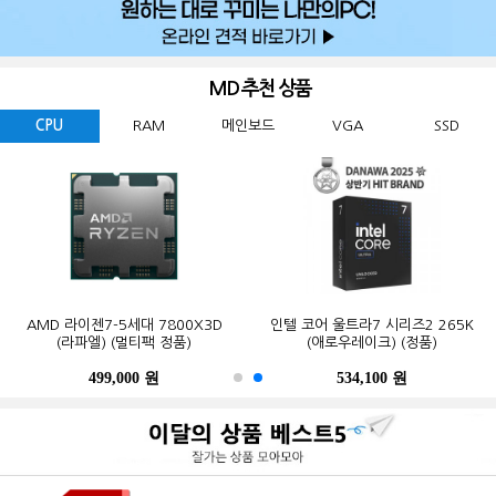
MD 추천 상품
CPU
RAM
메인보드
VGA
SSD
GIGABYTE 지포스 RTX 5060
ESSENCORE KLEVV DDR5-5600
AMD 라이젠7-5세대 7800X3D
Western Digital WD BLACK
ASUS TUF Gaming B850-PLUS WIFI
MSI 지포스 RTX 5070 게이밍 트리오
마이크론 Crucial DDR5-5600 CL46
인텔 코어 울트라7 시리즈2 265K
GIGABYTE B650M K 피씨디렉트
삼성전자 990 PRO M.2 NVMe (2TB)
WINDFORCE MAX OC D7 8GB
SN850X M.2 NVMe (2TB)
CL46 파인인포 (16GB)
(라파엘) (멀티팩 정품)
OC D7 12GB 트라이프로져4
PRO 대원씨티에스 (16GB)
(애로우레이크) (정품)
STCOM(조립용)
피씨디렉트
499,000 원
341,000 원
123,000 원
632,200 원
550,000 원
1,299,000 원
1,027,000 원
534,100 원
387,000 원
339,000 원