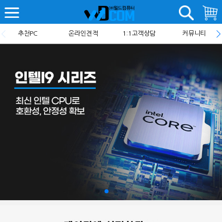
추천PC
온라인견적
1:1고객상담
커뮤니티