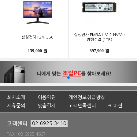
삼성전자 PM9A1 M.2 NVMe
삼성전자 F24T350
병행수입 (1TB)
139,000 원
397,900 원
회사소개
이용약관
개인정보취급방침
제휴문의
맞춤결제
고객만족센터
PC버전
고객센터
02-6925-3410
FAX : 02-6925-4667