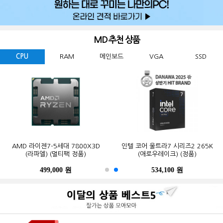
MD 추천 상품
CPU
RAM
메인보드
VGA
SSD
GIGABYTE 지포스 RTX 5060
ESSENCORE KLEVV DDR5-5600
AMD 라이젠7-5세대 7800X3D
Western Digital WD BLACK
ASUS TUF Gaming B850-PLUS WIFI
MSI 지포스 RTX 5070 게이밍 트리오
마이크론 Crucial DDR5-5600 CL46
인텔 코어 울트라7 시리즈2 265K
GIGABYTE B650M K 피씨디렉트
삼성전자 990 PRO M.2 NVMe (2TB)
WINDFORCE MAX OC D7 8GB
SN850X M.2 NVMe (2TB)
CL46 파인인포 (16GB)
(라파엘) (멀티팩 정품)
OC D7 12GB 트라이프로져4
PRO 대원씨티에스 (16GB)
(애로우레이크) (정품)
STCOM(조립용)
피씨디렉트
499,000 원
341,000 원
123,000 원
632,200 원
550,000 원
1,299,000 원
1,027,000 원
534,100 원
387,000 원
339,000 원