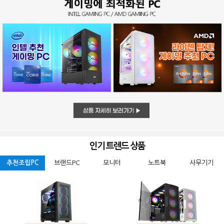
인기 트렌드 상품
추천조립PC
브랜드PC
모니터
노트북
사무기기