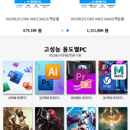
오존컴퍼니 마이크로박스 ALU C6L
오존컴퍼니 마이크로박스 Industrial
포유디지탈 iMUZ 컨버터 탭 14 PRO
MSI G27CQ4 E2 게이밍 170
한성컴퓨터 TFG32Q07P IPS QHD
삼성전자 2017 노트북9 Always
WORLDCOM WD23I426게임용
삼성전자 SL-C513W (기본토너)
Epson 정품 무한 L6290 (무한잉크)
WORLDCOM WD23I408게임용
N100 Win10Pro (4GB, M.2
N10C6L2M Fanless Wi-Fi 6E Win11
(스탠드 포함, SSD 256GB)
WQHD HDR 무결점
NT900X3N-K517S (기본)
리얼 75
120GB)
M.2 (4GB, M.2 256GB)
679,100 원
402,900 원
249,000 원
490,500 원
259,000 원
1,315,800 원
486,200 원
247,500 원
396,000 원
39,300 원