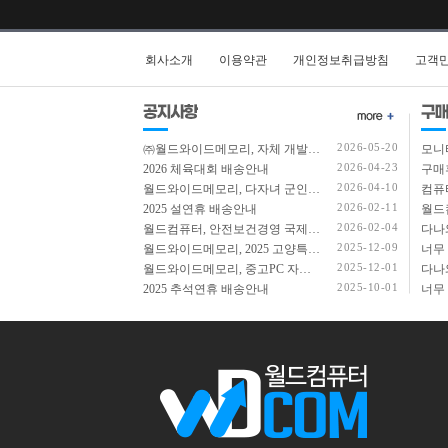
회사소개
이용약관
개인정보취급방침
고객
2026-05-20
㈜월드와이드메모리, 자체 개발 ERP 3차 고도화…ITAD부터 AI 자산관리까지 통합
모니
2026-04-23
2026 체육대회 배송안내
구매
2026-04-10
월드와이드메모리, 다자녀 군인가정에 노트북 전달
컴퓨
2026-02-11
2025 설연휴 배송안내
2026-02-04
월드컴퓨터, 안전보건경영 국제표준 ‘ISO 45001’ 인증 획득
다나
2025-12-09
월드와이드메모리, 2025 고양특례시 우수 중소기업 선정
너무
2025-12-01
월드와이드메모리, 중고PC 자원 순환 ESG 경영 선도
다나
2025-10-01
2025 추석연휴 배송안내
너무