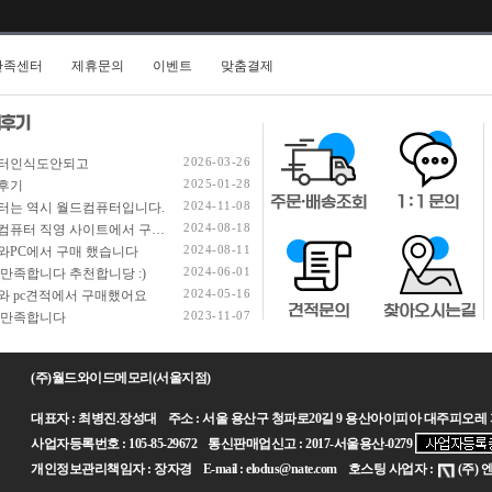
만족센터
제휴문의
이벤트
맞춤결제
2026-03-26
터인식도안되고
2025-01-28
후기
2024-11-08
터는 역시 월드컴퓨터입니다.
2024-08-18
월드컴퓨터 직영 사이트에서 구입했습니다.
2024-08-11
와PC에서 구매 했습니다
2024-06-01
 만족합니다 추천합니당 :)
2024-05-16
와 pc견적에서 구매했어요
2023-11-07
 만족합니다
(주)월드와이드메모리(서울지점)
대표자 : 최병진.장성대 주소 : 서울 용산구 청파로20길 9 용산아이피아 대주피오레 지하2층 14호 TE
사업자등록번호 : 105-85-29672 통신판매업신고 : 2017-서울용산-0279
개인정보관리책임자 : 장자경 E-mail : elodus@nate.com 호스팅 사업자 :
(주)