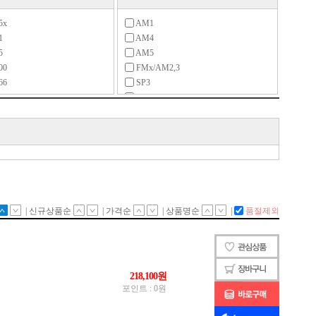
5x
AM1
1
AM4
5
AM5
00
FMx/AM2,3
66
SP3
00
SP5
51
SP6
11
TR4
11-V3
소켓939
47
소켓940
9-4/5(소켓P4/P5)
소켓A
77
소켓F
7(4710)
0
8
/604