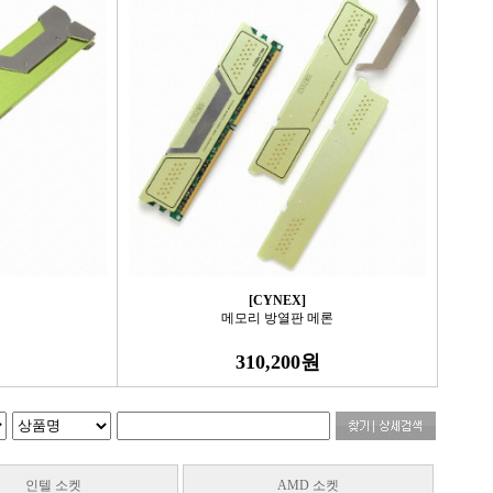
[CYNEX]
메모리 방열판 메론
310,200원
인텔 소켓
AMD 소켓