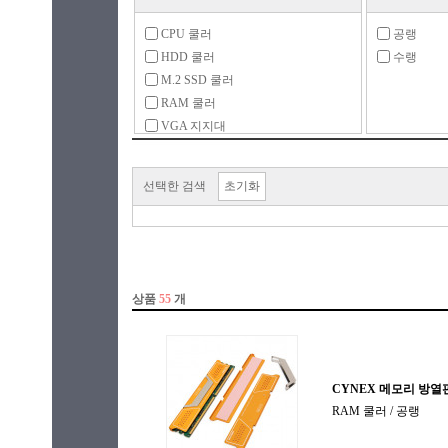
CPU 쿨러
공랭
HDD 쿨러
수랭
M.2 SSD 쿨러
RAM 쿨러
VGA 지지대
VGA 쿨러
가이드
선택한 검색
초기화
방열판
수랭 부속품
시스템 쿨러
써멀컴파운드(그리스)
써멀패드
써멀퍼티
조명기기
튜닝 용품
팬 부속품
팬컨트롤러