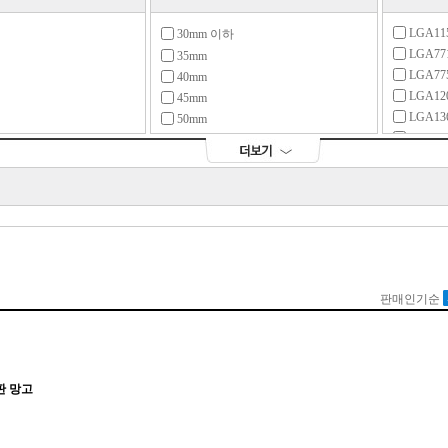
LGA11
30mm 이하
LGA77
35mm
LGA77
40mm
LGA12
45mm
LGA13
50mm
LGA17
55mm
LGA18
60mm
LGA20
65mm
LGA20
70mm
LGA36
73mm
LGA418
74mm
75mm
LGA46
78mm
LGA467
80mm
소켓37
85mm
소켓47
90mm
소켓603
92mm
94mm
95mm
96mm