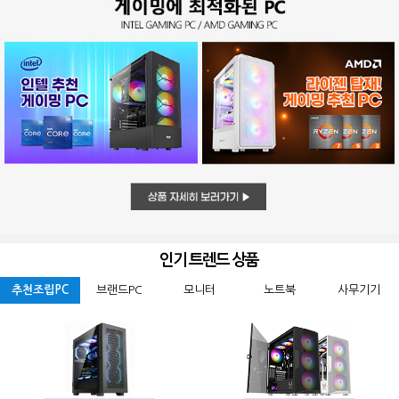
인기 트렌드 상품
추천조립PC
브랜드PC
모니터
노트북
사무기기