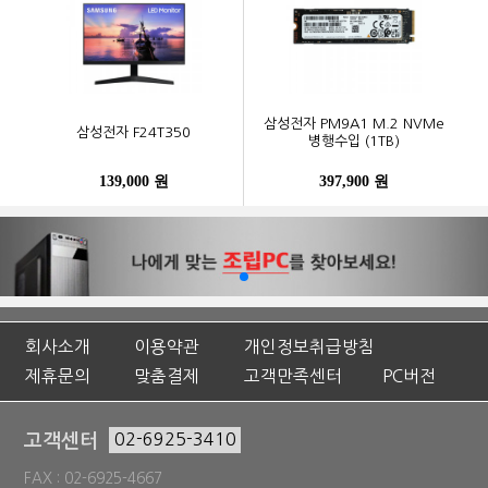
삼성전자 PM9A1 M.2 NVMe
삼성전자 F24T350
병행수입 (1TB)
139,000 원
397,900 원
회사소개
이용약관
개인정보취급방침
제휴문의
맞춤결제
고객만족센터
PC버전
고객센터
02-6925-3410
FAX : 02-6925-4667