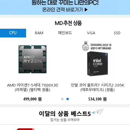
MD 추천 상품
CPU
RAM
메인보드
VGA
SSD
GIGABYTE 지포스 RTX 5060
ESSENCORE KLEVV DDR5-5600
AMD 라이젠7-5세대 7800X3D
Western Digital WD BLACK
ASUS TUF Gaming B850-PLUS WIFI
MSI 지포스 RTX 5070 게이밍 트리오
마이크론 Crucial DDR5-5600 CL46
인텔 코어 울트라7 시리즈2 265K
GIGABYTE B650M K 피씨디렉트
삼성전자 990 PRO M.2 NVMe (2TB)
WINDFORCE MAX OC D7 8GB
SN850X M.2 NVMe (2TB)
CL46 파인인포 (16GB)
(라파엘) (멀티팩 정품)
OC D7 12GB 트라이프로져4
PRO 대원씨티에스 (16GB)
(애로우레이크) (정품)
STCOM(조립용)
피씨디렉트
499,000 원
341,000 원
123,000 원
632,200 원
550,000 원
1,299,000 원
1,027,000 원
534,100 원
387,000 원
339,000 원