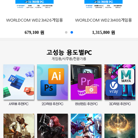
오존컴퍼니 마이크로박스 ALU C6L
오존컴퍼니 마이크로박스 Industrial
포유디지탈 iMUZ 컨버터 탭 14 PRO
MSI G27CQ4 E2 게이밍 170
한성컴퓨터 TFG32Q07P IPS QHD
삼성전자 2017 노트북9 Always
WORLDCOM WD23I426게임용
삼성전자 SL-C513W (기본토너)
Epson 정품 무한 L6290 (무한잉크)
WORLDCOM WD23I408게임용
N100 Win10Pro (4GB, M.2
N10C6L2M Fanless Wi-Fi 6E Win11
(스탠드 포함, SSD 256GB)
WQHD HDR 무결점
NT900X3N-K517S (기본)
리얼 75
120GB)
M.2 (4GB, M.2 256GB)
679,100 원
402,900 원
249,000 원
490,500 원
259,000 원
1,315,800 원
486,200 원
247,500 원
396,000 원
39,300 원