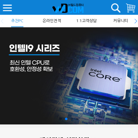
추천PC
온라인견적
1:1고객상담
커뮤니티