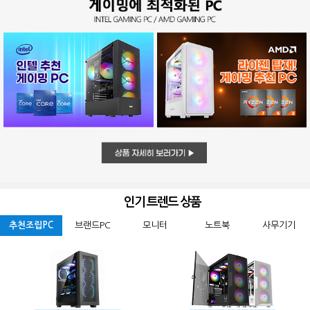
인기 트렌드 상품
추천조립PC
브랜드PC
모니터
노트북
사무기기