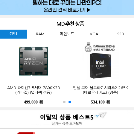
MD 추천 상품
CPU
RAM
메인보드
VGA
SSD
GIGABYTE 지포스 RTX 5060
ESSENCORE KLEVV DDR5-5600
AMD 라이젠7-5세대 7800X3D
Western Digital WD BLACK
ASUS TUF Gaming B850-PLUS WIFI
MSI 지포스 RTX 5070 게이밍 트리오
마이크론 Crucial DDR5-5600 CL46
인텔 코어 울트라7 시리즈2 265K
GIGABYTE B650M K 피씨디렉트
삼성전자 990 PRO M.2 NVMe (2TB)
WINDFORCE MAX OC D7 8GB
SN850X M.2 NVMe (2TB)
CL46 파인인포 (16GB)
(라파엘) (멀티팩 정품)
OC D7 12GB 트라이프로져4
PRO 대원씨티에스 (16GB)
(애로우레이크) (정품)
STCOM(조립용)
피씨디렉트
499,000 원
341,000 원
123,000 원
632,200 원
550,000 원
1,299,000 원
1,027,000 원
534,100 원
387,000 원
339,000 원