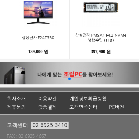
삼성전자 PM9A1 M.2 NVMe
삼성전자 F24T350
병행수입 (1TB)
139,000 원
397,900 원
회사소개
이용약관
개인정보취급방침
제휴문의
맞춤결제
고객만족센터
PC버전
고객센터
02-6925-3410
FAX : 02-6925-4667