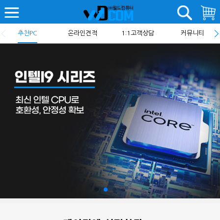
추천PC
온라인견적
1:1고객상담
커뮤니티