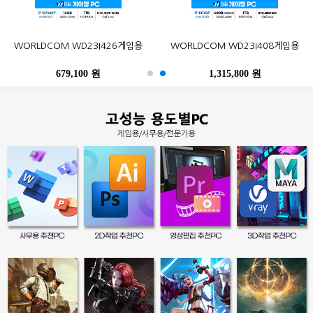
오존컴퍼니 마이크로박스 ALU C6L
오존컴퍼니 마이크로박스 Industrial
포유디지탈 iMUZ 컨버터 탭 14 PRO
MSI G27CQ4 E2 게이밍 170
한성컴퓨터 TFG32Q07P IPS QHD
삼성전자 2017 노트북9 Always
WORLDCOM WD23I426게임용
삼성전자 SL-C513W (기본토너)
Epson 정품 무한 L6290 (무한잉크)
WORLDCOM WD23I408게임용
N100 Win10Pro (4GB, M.2
N10C6L2M Fanless Wi-Fi 6E Win11
(스탠드 포함, SSD 256GB)
WQHD HDR 무결점
NT900X3N-K517S (기본)
리얼 75
120GB)
M.2 (4GB, M.2 256GB)
679,100 원
402,900 원
249,000 원
490,500 원
259,000 원
1,315,800 원
486,200 원
247,500 원
396,000 원
39,300 원