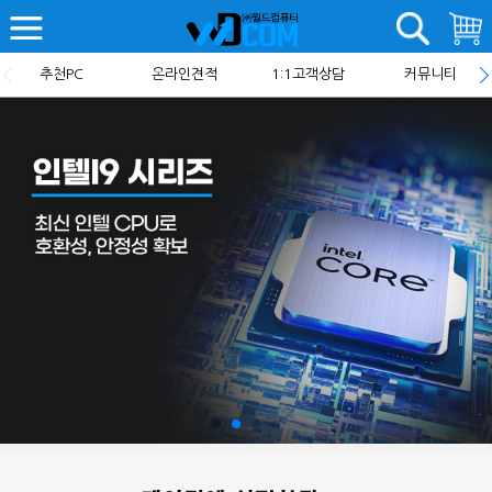
추천PC
온라인견적
1:1고객상담
커뮤니티