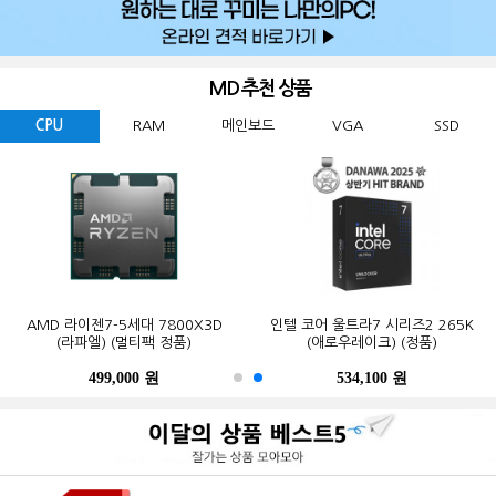
MD 추천 상품
CPU
RAM
메인보드
VGA
SSD
GIGABYTE 지포스 RTX 5060
ESSENCORE KLEVV DDR5-5600
AMD 라이젠7-5세대 7800X3D
Western Digital WD BLACK
ASUS TUF Gaming B850-PLUS WIFI
MSI 지포스 RTX 5070 게이밍 트리오
마이크론 Crucial DDR5-5600 CL46
인텔 코어 울트라7 시리즈2 265K
GIGABYTE B650M K 피씨디렉트
삼성전자 990 PRO M.2 NVMe (2TB)
WINDFORCE MAX OC D7 8GB
SN850X M.2 NVMe (2TB)
CL46 파인인포 (16GB)
(라파엘) (멀티팩 정품)
OC D7 12GB 트라이프로져4
PRO 대원씨티에스 (16GB)
(애로우레이크) (정품)
STCOM(조립용)
피씨디렉트
499,000 원
341,000 원
123,000 원
632,200 원
550,000 원
1,299,000 원
1,027,000 원
534,100 원
387,000 원
339,000 원