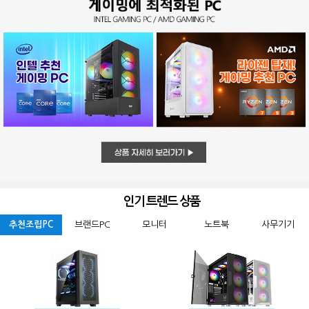
인기 트렌드 상품
추천조립PC
브랜드PC
모니터
노트북
사무기기