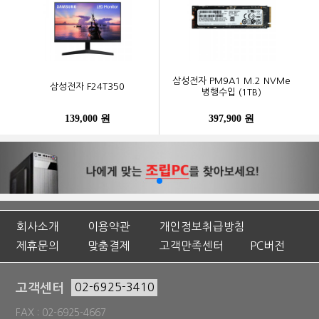
삼성전자 PM9A1 M.2 NVMe
삼성전자 F24T350
병행수입 (1TB)
139,000 원
397,900 원
회사소개
이용약관
개인정보취급방침
제휴문의
맞춤결제
고객만족센터
PC버전
고객센터
02-6925-3410
FAX : 02-6925-4667