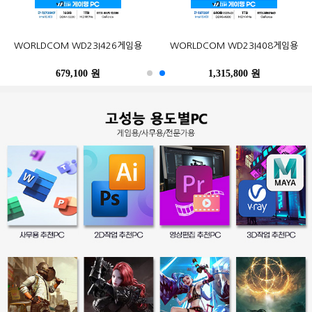
오존컴퍼니 마이크로박스 ALU C6L
오존컴퍼니 마이크로박스 Industrial
포유디지탈 iMUZ 컨버터 탭 14 PRO
MSI G27CQ4 E2 게이밍 170
한성컴퓨터 TFG32Q07P IPS QHD
삼성전자 2017 노트북9 Always
WORLDCOM WD23I426게임용
삼성전자 SL-C513W (기본토너)
Epson 정품 무한 L6290 (무한잉크)
WORLDCOM WD23I408게임용
N100 Win10Pro (4GB, M.2
N10C6L2M Fanless Wi-Fi 6E Win11
(스탠드 포함, SSD 256GB)
WQHD HDR 무결점
NT900X3N-K517S (기본)
리얼 75
120GB)
M.2 (4GB, M.2 256GB)
679,100 원
402,900 원
249,000 원
490,500 원
259,000 원
1,315,800 원
486,200 원
247,500 원
396,000 원
39,300 원