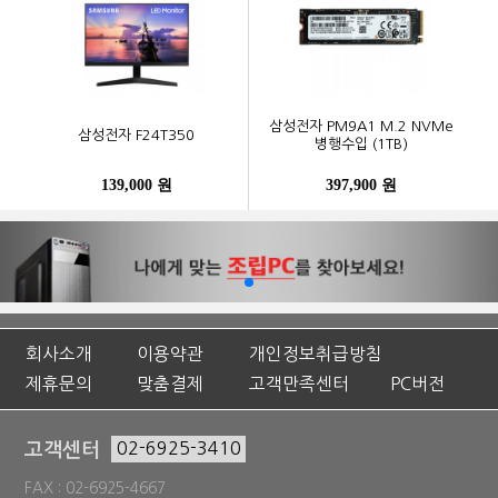
삼성전자 PM9A1 M.2 NVMe
삼성전자 F24T350
병행수입 (1TB)
139,000 원
397,900 원
회사소개
이용약관
개인정보취급방침
제휴문의
맞춤결제
고객만족센터
PC버전
고객센터
02-6925-3410
FAX : 02-6925-4667