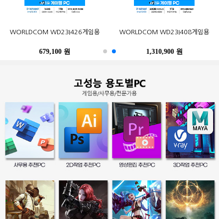
오존컴퍼니 마이크로박스 ALU C6L
오존컴퍼니 마이크로박스 Industrial
포유디지탈 iMUZ 컨버터 탭 14 PRO
MSI G27CQ4 E2 게이밍 170
한성컴퓨터 TFG32Q07P IPS QHD
삼성전자 2017 노트북9 Always
WORLDCOM WD23I426게임용
삼성전자 SL-C513W (기본토너)
Epson 정품 무한 L6290 (무한잉크)
WORLDCOM WD23I408게임용
N100 Win10Pro (4GB, M.2
N10C6L2M Fanless Wi-Fi 6E Win11
(스탠드 포함, SSD 256GB)
WQHD HDR 무결점
NT900X3N-K517S (기본)
리얼 75
120GB)
M.2 (4GB, M.2 256GB)
679,100 원
402,900 원
249,000 원
490,500 원
259,000 원
1,310,900 원
486,200 원
247,500 원
396,000 원
39,300 원