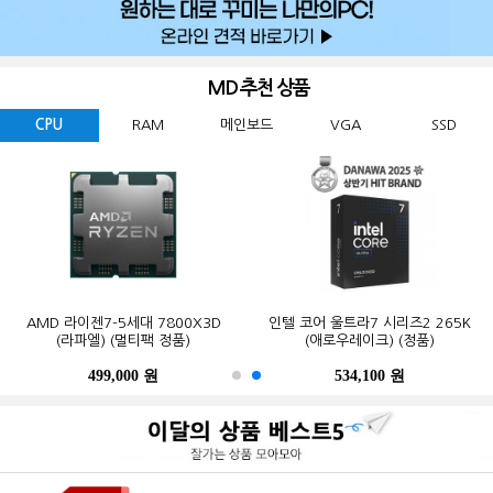
MD 추천 상품
CPU
RAM
메인보드
VGA
SSD
GIGABYTE 지포스 RTX 5060
ESSENCORE KLEVV DDR5-5600
AMD 라이젠7-5세대 7800X3D
Western Digital WD BLACK
ASUS TUF Gaming B850-PLUS WIFI
MSI 지포스 RTX 5070 게이밍 트리오
마이크론 Crucial DDR5-5600 CL46
인텔 코어 울트라7 시리즈2 265K
GIGABYTE B650M K 피씨디렉트
삼성전자 990 PRO M.2 NVMe (2TB)
WINDFORCE MAX OC D7 8GB
SN850X M.2 NVMe (2TB)
CL46 파인인포 (16GB)
(라파엘) (멀티팩 정품)
OC D7 12GB 트라이프로져4
PRO 대원씨티에스 (16GB)
(애로우레이크) (정품)
STCOM(조립용)
피씨디렉트
499,000 원
341,000 원
123,000 원
632,200 원
550,000 원
1,299,000 원
1,027,000 원
534,100 원
387,000 원
339,000 원