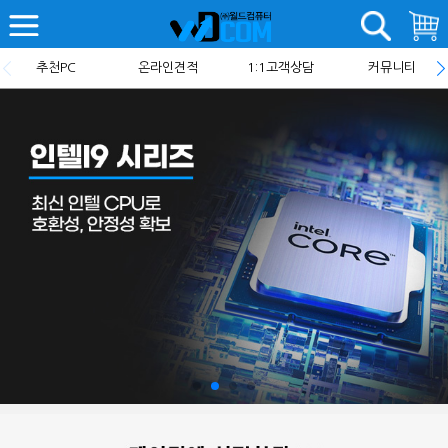
추천PC
온라인견적
1:1고객상담
커뮤니티