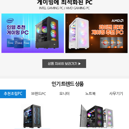
인기 트렌드 상품
추천조립PC
브랜드PC
모니터
노트북
사무기기