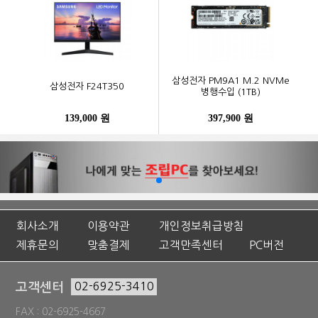
삼성전자 PM9A1 M.2 NVMe
삼성전자 F24T350
병행수입 (1TB)
139,000 원
397,900 원
회사소개
이용약관
개인정보취급방침
제휴문의
맞춤결제
고객만족센터
PC버전
고객센터
02-6925-3410
FAX : 02-6925-4667