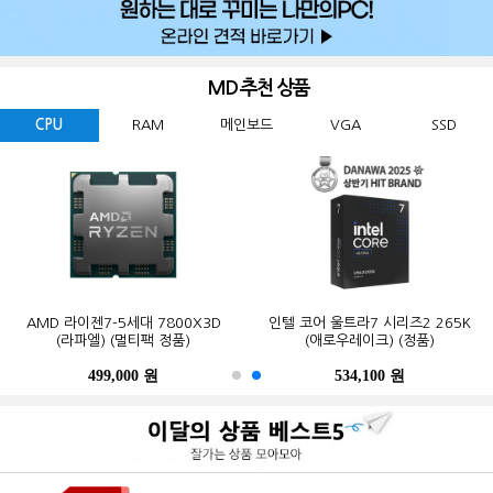
MD 추천 상품
CPU
RAM
메인보드
VGA
SSD
GIGABYTE 지포스 RTX 5060
ESSENCORE KLEVV DDR5-5600
AMD 라이젠7-5세대 7800X3D
Western Digital WD BLACK
ASUS TUF Gaming B850-PLUS WIFI
MSI 지포스 RTX 5070 게이밍 트리오
마이크론 Crucial DDR5-5600 CL46
인텔 코어 울트라7 시리즈2 265K
GIGABYTE B650M K 피씨디렉트
삼성전자 990 PRO M.2 NVMe (2TB)
WINDFORCE MAX OC D7 8GB
SN850X M.2 NVMe (2TB)
CL46 파인인포 (16GB)
(라파엘) (멀티팩 정품)
OC D7 12GB 트라이프로져4
PRO 대원씨티에스 (16GB)
(애로우레이크) (정품)
STCOM(조립용)
피씨디렉트
499,000 원
341,000 원
123,000 원
632,200 원
550,000 원
1,299,000 원
1,027,000 원
534,100 원
387,000 원
339,000 원