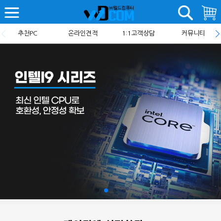
추천PC
온라인견적
1:1고객상담
커뮤니티