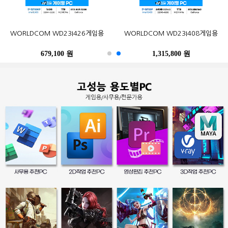
오존컴퍼니 마이크로박스 ALU C6L
오존컴퍼니 마이크로박스 Industrial
포유디지탈 iMUZ 컨버터 탭 14 PRO
MSI G27CQ4 E2 게이밍 170
한성컴퓨터 TFG32Q07P IPS QHD
삼성전자 2017 노트북9 Always
WORLDCOM WD23I426게임용
삼성전자 SL-C513W (기본토너)
Epson 정품 무한 L6290 (무한잉크)
WORLDCOM WD23I408게임용
N100 Win10Pro (4GB, M.2
N10C6L2M Fanless Wi-Fi 6E Win11
(스탠드 포함, SSD 256GB)
WQHD HDR 무결점
NT900X3N-K517S (기본)
리얼 75
120GB)
M.2 (4GB, M.2 256GB)
679,100 원
402,900 원
249,000 원
490,500 원
259,000 원
1,315,800 원
486,200 원
247,500 원
396,000 원
39,300 원