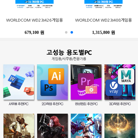
오존컴퍼니 마이크로박스 ALU C6L
오존컴퍼니 마이크로박스 Industrial
포유디지탈 iMUZ 컨버터 탭 14 PRO
MSI G27CQ4 E2 게이밍 170
한성컴퓨터 TFG32Q07P IPS QHD
삼성전자 2017 노트북9 Always
WORLDCOM WD23I426게임용
삼성전자 SL-C513W (기본토너)
Epson 정품 무한 L6290 (무한잉크)
WORLDCOM WD23I408게임용
N100 Win10Pro (4GB, M.2
N10C6L2M Fanless Wi-Fi 6E Win11
(스탠드 포함, SSD 256GB)
WQHD HDR 무결점
NT900X3N-K517S (기본)
리얼 75
120GB)
M.2 (4GB, M.2 256GB)
679,100 원
402,900 원
249,000 원
490,500 원
259,000 원
1,315,800 원
486,200 원
247,500 원
396,000 원
39,300 원