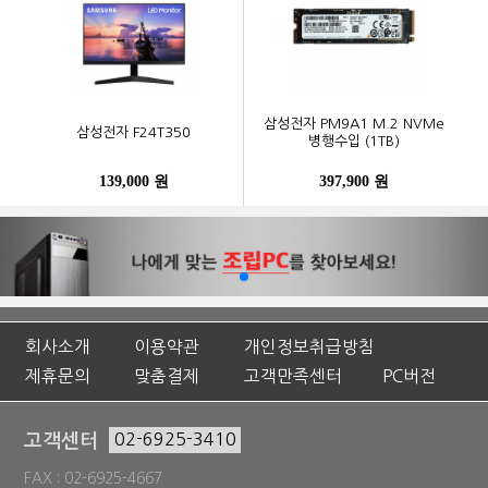
삼성전자 PM9A1 M.2 NVMe
삼성전자 F24T350
병행수입 (1TB)
139,000 원
397,900 원
회사소개
이용약관
개인정보취급방침
제휴문의
맞춤결제
고객만족센터
PC버전
고객센터
02-6925-3410
FAX : 02-6925-4667