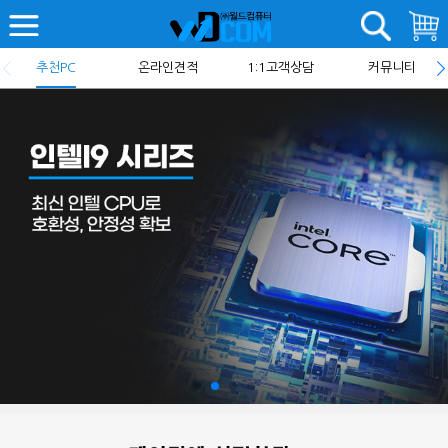
추천PC
온라인견적
1:1고객상담
커뮤니티