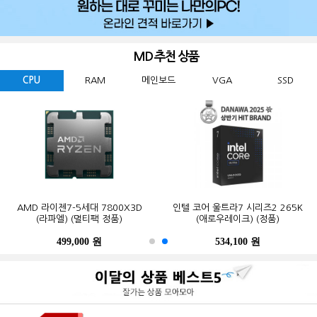
MD 추천 상품
CPU
RAM
메인보드
VGA
SSD
GIGABYTE 지포스 RTX 5060
ESSENCORE KLEVV DDR5-5600
AMD 라이젠7-5세대 7800X3D
Western Digital WD BLACK
ASUS TUF Gaming B850-PLUS WIFI
MSI 지포스 RTX 5070 게이밍 트리오
마이크론 Crucial DDR5-5600 CL46
인텔 코어 울트라7 시리즈2 265K
GIGABYTE B650M K 피씨디렉트
삼성전자 990 PRO M.2 NVMe (2TB)
WINDFORCE MAX OC D7 8GB
SN850X M.2 NVMe (2TB)
CL46 파인인포 (16GB)
(라파엘) (멀티팩 정품)
OC D7 12GB 트라이프로져4
PRO 대원씨티에스 (16GB)
(애로우레이크) (정품)
STCOM(조립용)
피씨디렉트
499,000 원
341,000 원
123,000 원
632,200 원
550,000 원
1,299,000 원
1,027,000 원
534,100 원
387,000 원
339,000 원