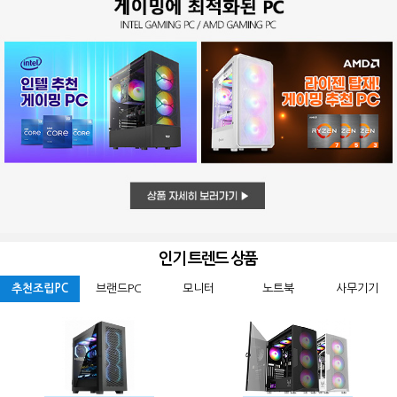
인기 트렌드 상품
추천조립PC
브랜드PC
모니터
노트북
사무기기